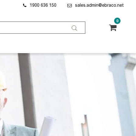
1900 636 150
sales.admin@ebraco.net
0