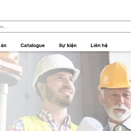
 án
Catalogue
Sự kiện
Liên hệ