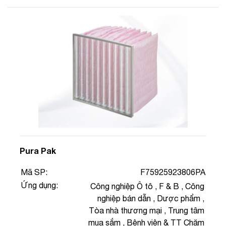
Pura Pak
Mã SP:
F75925923806PA
Ứng dụng:
Công nghiệp Ô tô
,
F & B
,
Công
nghiệp bán dẫn
,
Dược phẩm
,
Tòa nhà thương mại
,
Trung tâm
mua sắm
,
Bệnh viện & TT Chăm