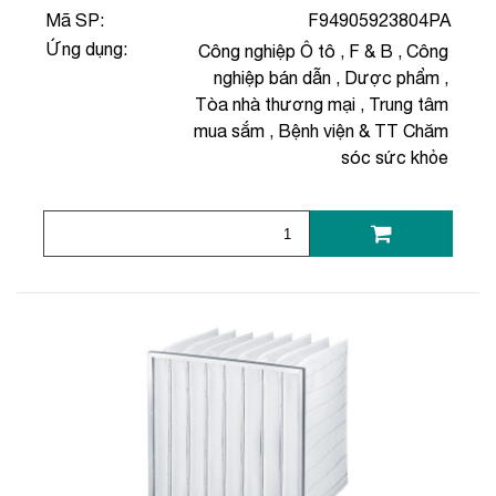
Mã SP:
F94905923804PA
Ứng dụng:
Công nghiệp Ô tô
,
F & B
,
Công
nghiệp bán dẫn
,
Dược phẩm
,
Tòa nhà thương mại
,
Trung tâm
mua sắm
,
Bệnh viện & TT Chăm
sóc sức khỏe