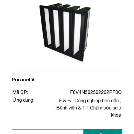
Puracel V
Mã SP:
F8V4N592592292PF0O
Ứng dụng:
F & B
,
Công nghiệp bán dẫn
,
Bệnh viện & TT Chăm sóc sức
khỏe