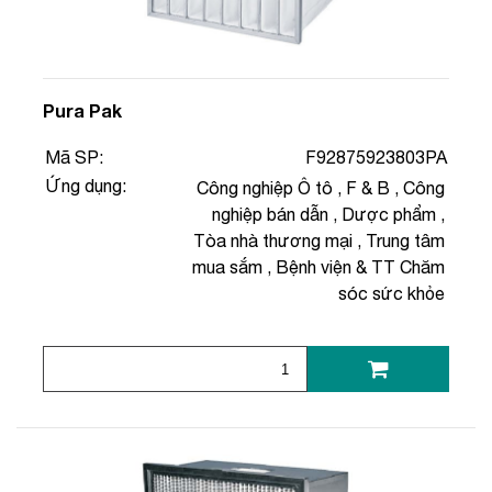
Pura Pak
Mã SP:
F92875923803PA
Ứng dụng:
Công nghiệp Ô tô
,
F & B
,
Công
nghiệp bán dẫn
,
Dược phẩm
,
Tòa nhà thương mại
,
Trung tâm
mua sắm
,
Bệnh viện & TT Chăm
sóc sức khỏe