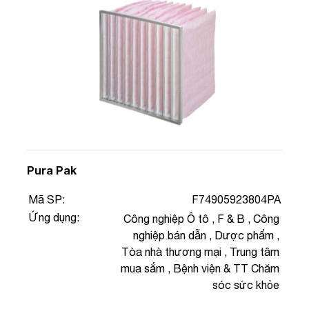
Pura Pak
Mã SP:
F74905923804PA
Ứng dụng:
Công nghiệp Ô tô
,
F & B
,
Công
nghiệp bán dẫn
,
Dược phẩm
,
Tòa nhà thương mại
,
Trung tâm
mua sắm
,
Bệnh viện & TT Chăm
sóc sức khỏe