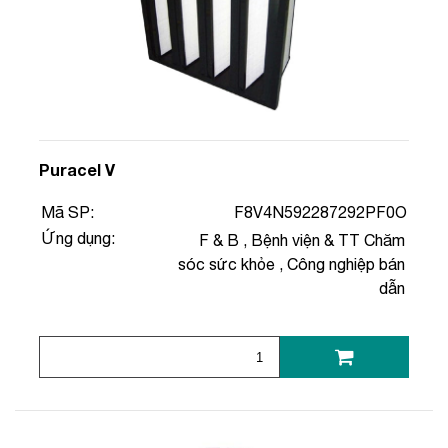
Puracel V
Mã SP:
F8V4N592287292PF0O
Ứng dụng:
F & B
,
Bệnh viện & TT Chăm
sóc sức khỏe
,
Công nghiệp bán
dẫn