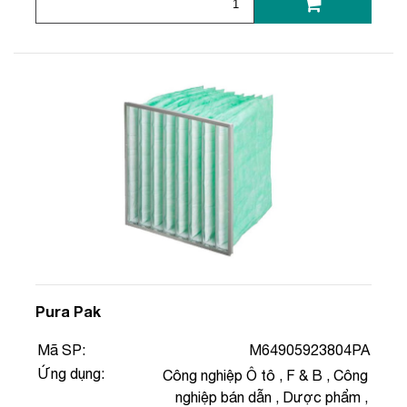
Pura Pak
Mã SP:
M64905923804PA
Ứng dụng:
Công nghiệp Ô tô
,
F & B
,
Công
nghiệp bán dẫn
,
Dược phẩm
,