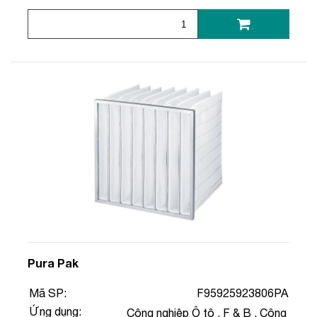
Pura Pak
Mã SP:
F95925923806PA
Ứng dụng:
Công nghiệp Ô tô
,
F & B
,
Công