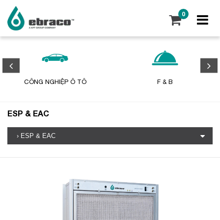
0
CÔNG NGHIỆP Ô TÔ
F & B
ESP & EAC