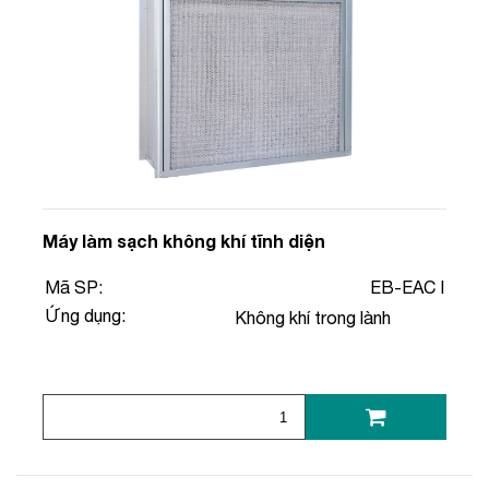
Máy làm sạch không khí tĩnh diện
Mã SP:
EB-EAC I
Ứng dụng:
Không khí trong lành