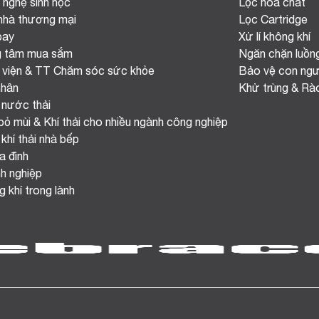
 nghệ sinh học
Lọc hóa chất
nhà thương mại
Lọc Cartridge
bay
Xử lí không khí
g tâm mua sắm
Ngăn chặn luồn
 viện & TT Chăm sóc sức khỏe
Bảo vệ con ngư
nhân
Khử trùng & Rà
 nước thải
bỏ mùi & Khí thải cho nhiều ngành công nghiệp
 khí thải nhà bếp
a đình
h nghiệp
 khí trong lành