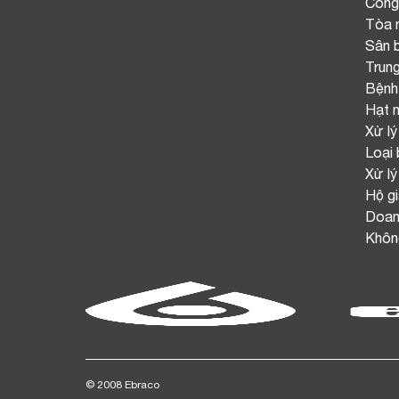
Công
Tòa 
Sân 
Trun
Bệnh
Hạt 
Xử lý
Loại 
Xử lý
Hộ gi
Doan
Không
© 2008 Ebraco