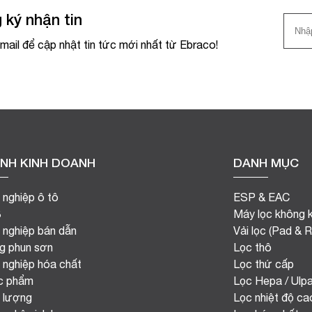
 ký nhận tin
mail để cập nhật tin tức mới nhất từ Ebraco!
NH KINH DOANH
DANH MỤC
 nghiệp ô tô
ESP & EAC
B
Máy lọc không k
 nghiệp bán dẫn
Vải lọc (Pad & Ro
g phun sơn
Lọc thô
 nghiệp hóa chất
Lọc thứ cấp
c phẩm
Lọc Hepa / Ulp
 lượng
Lọc nhiệt độ ca