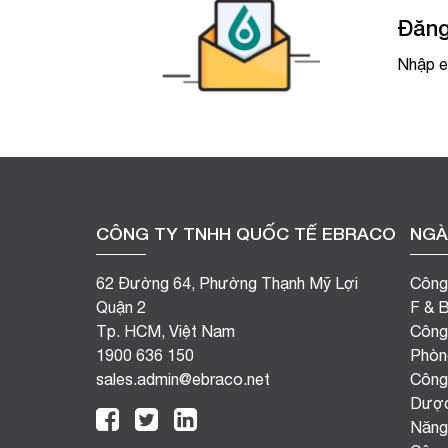
Đăng
Nhập e
CÔNG TY TNHH QUỐC TẾ EBRACO
NGÀ
62 Đường 64, Phường Thạnh Mỹ Lợi
Công
Quận 2
F & 
Tp. HCM, Việt Nam
Công
1900 636 150
Phòn
sales.admin@ebraco.net
Công
Dượ
Năng