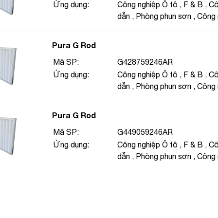
Ứng dụng:
Công nghiệp Ô tô
,
F & B
,
Cô
dẫn
,
Phòng phun sơn
,
Công 
chất
,
Dược phẩm
,
Năng lư
nghệ sinh học
,
Tòa nhà thươ
Pura G Rod
bay
,
Trung tâm mua sắm
,
Bệ
Mã SP:
G428759246AR
Chăm sóc sức khỏe
,
Hạt nh
Ứng dụng:
Công nghiệp Ô tô
,
F & B
,
Cô
dẫn
,
Phòng phun sơn
,
Công 
chất
,
Dược phẩm
,
Năng lư
nghệ sinh học
,
Tòa nhà thươ
Pura G Rod
bay
,
Trung tâm mua sắm
,
Bệ
Mã SP:
G449059246AR
Chăm sóc sức khỏe
,
Hạt nh
Ứng dụng:
Công nghiệp Ô tô
,
F & B
,
Cô
dẫn
,
Phòng phun sơn
,
Công 
chất
,
Dược phẩm
,
Năng lư
nghệ sinh học
,
Tòa nhà thươ
bay
,
Trung tâm mua sắm
,
Bệ
Chăm sóc sức khỏe
,
Hạt nh