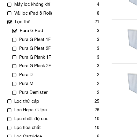
Máy lọc không khí
4
Vải lọc (Pad & Roll)
8
Lọc thô
21
Pura G Rod
3
Pura G Pleat 1F
3
Pura G Pleat 2F
3
Pura G Plank 1F
3
Pura G Plank 2F
3
Pura D
2
Pura M
2
Pura Demister
2
Lọc thứ cấp
25
Lọc Hepa / Ulpa
26
Lọc nhiệt độ cao
10
Lọc hóa chất
10
Lọc Cartridge
6