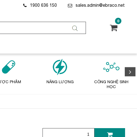
1900 636 150
sales.admin@ebraco.net
0
ƯỢC PHẨM
NĂNG LƯỢNG
CÔNG NGHỆ SINH
HỌC