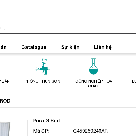
 án
Catalogue
Sự kiện
Liên hệ
 BÁN
PHÒNG PHUN SƠN
CÔNG NGHIỆP HÓA
D
CHẤT
 ROD
Pura G Rod
Mã SP:
G459259246AR