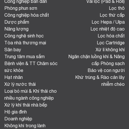
Công nghiệp bán dẫn
Vải lọc (Pad & Roll)
Phòng phun sơn
Lọc thô
Công nghiệp hóa chất
Lọc thứ cấp
Dược phẩm
Lọc Hepa / Ulpa
Năng lượng
Lọc nhiệt độ cao
Công nghệ sinh học
Lọc hóa chất
Tòa nhà thương mại
Lọc Cartridge
Sân bay
Xử lí không khí
Trung tâm mua sắm
Ngăn chặn luồng khí & Nâng
Bệnh viện & TT Chăm sóc
cấp Phòng sạch
sức khỏe
Bảo vệ con người
Hạt nhân
Khử trùng & Rào cản lây
Xử lý nước thải
nhiễm chéo
Loại bỏ mùi & Khí thải cho
nhiều ngành công nghiệp
Xử lý khí thải nhà bếp
Hộ gia đình
Doanh nghiệp
Không khí trong lành