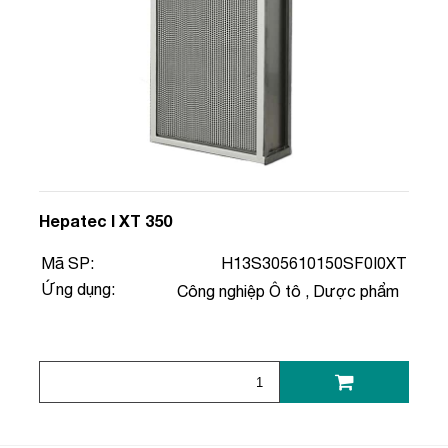
Hepatec I XT 350
Mã SP:
H13S305610150SF0I0XT
Ứng dụng:
Công nghiệp Ô tô
,
Dược phẩm