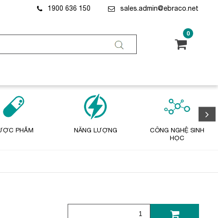
1900 636 150
sales.admin@ebraco.net
0
ƯỢC PHẨM
NĂNG LƯỢNG
CÔNG NGHỆ SINH
HỌC