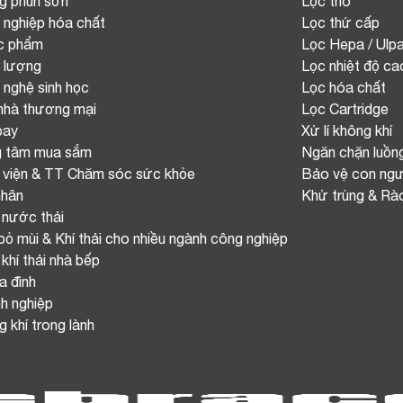
g phun sơn
Lọc thô
 nghiệp hóa chất
Lọc thứ cấp
c phẩm
Lọc Hepa / Ulp
 lượng
Lọc nhiệt độ ca
 nghệ sinh học
Lọc hóa chất
nhà thương mại
Lọc Cartridge
bay
Xử lí không khí
g tâm mua sắm
Ngăn chặn luồn
 viện & TT Chăm sóc sức khỏe
Bảo vệ con ngư
nhân
Khử trùng & Rà
 nước thải
bỏ mùi & Khí thải cho nhiều ngành công nghiệp
 khí thải nhà bếp
a đình
h nghiệp
 khí trong lành