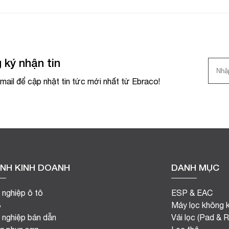
 ký nhận tin
mail để cập nhật tin tức mới nhất từ Ebraco!
NH KINH DOANH
DANH MỤC
 nghiệp ô tô
ESP & EAC
B
Máy lọc không k
 nghiệp bán dẫn
Vải lọc (Pad & Ro