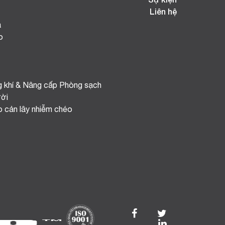
Liên hệ
a
o
g khí & Nâng cấp Phòng sạch
ời
o cản lây nhiễm chéo