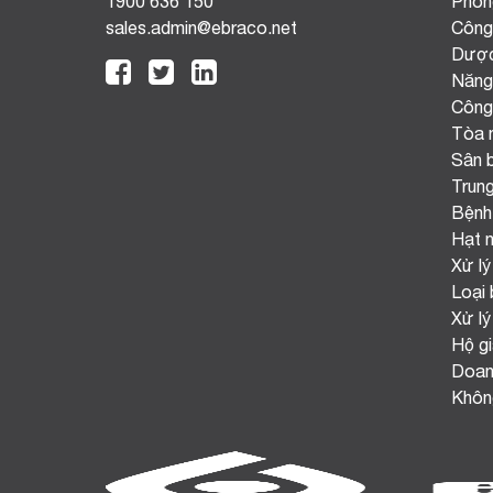
1900 636 150
Phòn
sales.admin@ebraco.net
Công
Dượ
Năng
Công
Tòa 
Sân 
Trun
Bệnh
Hạt 
Xử lý
Loại 
Xử lý
Hộ gi
Doan
Không