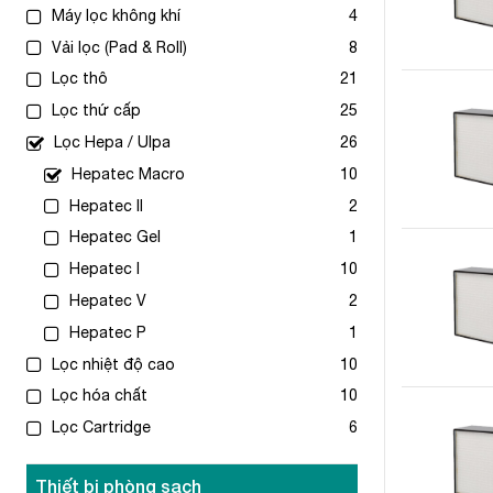
Máy lọc không khí
4
Vải lọc (Pad & Roll)
8
Lọc thô
21
Lọc thứ cấp
25
Lọc Hepa / Ulpa
26
Hepatec Macro
10
Hepatec II
2
Hepatec Gel
1
Hepatec I
10
Hepatec V
2
Hepatec P
1
Lọc nhiệt độ cao
10
Lọc hóa chất
10
Lọc Cartridge
6
Thiết bị phòng sạch