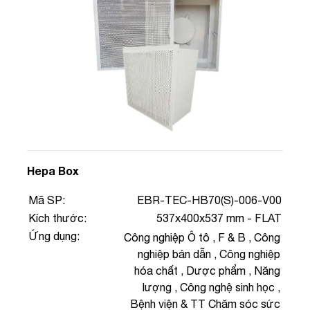
Hepa Box
Mã SP:
EBR-TEC-HB70(S)-006-V00
Kích thước:
537x400x537 mm - FLAT
Ứng dụng:
Công nghiệp Ô tô
,
F & B
,
Công
nghiệp bán dẫn
,
Công nghiệp
hóa chất
,
Dược phẩm
,
Năng
lượng
,
Công nghệ sinh học
,
Bệnh viện & TT Chăm sóc sức