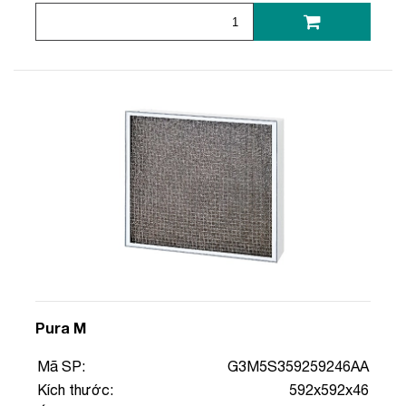
Pura M
Mã SP:
G3M5S359259246AA
Kích thước:
592x592x46