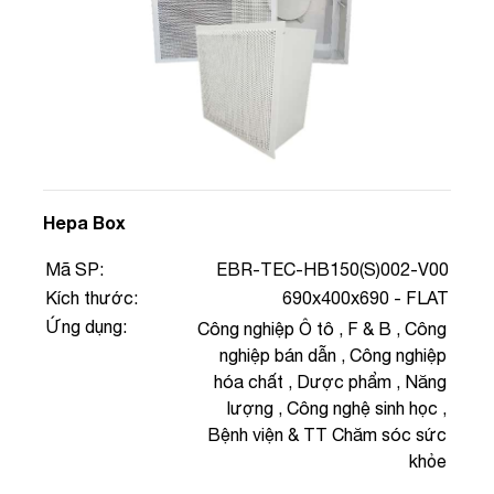
Hepa Box
Mã SP:
EBR-TEC-HB150(S)002-V00
Kích thước:
690x400x690 - FLAT
Ứng dụng:
Công nghiệp Ô tô
,
F & B
,
Công
nghiệp bán dẫn
,
Công nghiệp
hóa chất
,
Dược phẩm
,
Năng
lượng
,
Công nghệ sinh học
,
Bệnh viện & TT Chăm sóc sức
khỏe