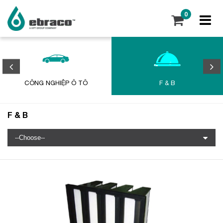
0
CÔNG NGHIỆP Ô TÔ
F & B
F & B