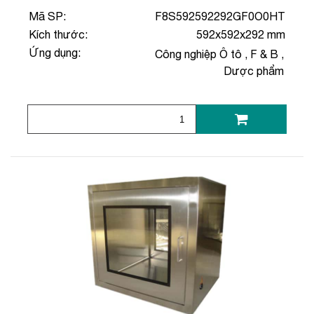
Mã SP:
F8S592592292GF0O0HT
Kích thước:
592x592x292 mm
Ứng dụng:
Công nghiệp Ô tô
,
F & B
,
Dược phẩm