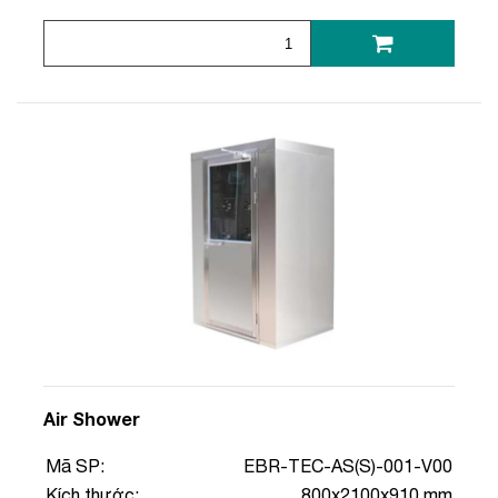
Air Shower
Mã SP:
EBR-TEC-AS(S)-001-V00
Kích thước:
800x2100x910 mm