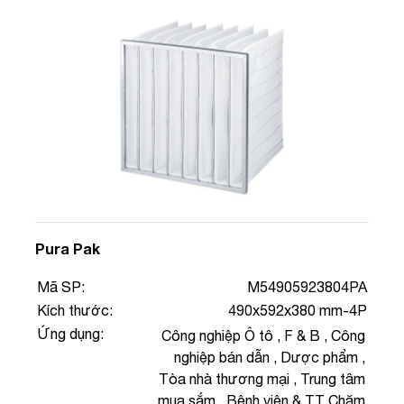
Pura Pak
Mã SP:
M54905923804PA
Kích thước:
490x592x380 mm-4P
Ứng dụng:
Công nghiệp Ô tô
,
F & B
,
Công
nghiệp bán dẫn
,
Dược phẩm
,
Tòa nhà thương mại
,
Trung tâm
mua sắm
,
Bệnh viện & TT Chăm