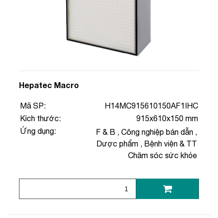
Hepatec Macro
Mã SP:
H14MC915610150AF1IHC
Kích thước:
915x610x150 mm
Ứng dụng:
F & B
,
Công nghiệp bán dẫn
,
Dược phẩm
,
Bệnh viện & TT
Chăm sóc sức khỏe