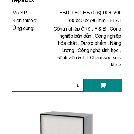
Mã SP:
EBR-TEC-HB70(S)-008-V00
Kích thước:
385x400x690 mm - FLAT
Ứng dụng:
Công nghiệp Ô tô
,
F & B
,
Công
nghiệp bán dẫn
,
Công nghiệp
hóa chất
,
Dược phẩm
,
Năng
lượng
,
Công nghệ sinh học
,
Bệnh viện & TT Chăm sóc sức
khỏe