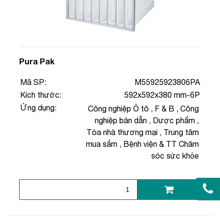
Pura Pak
Mã SP:
M55925923806PA
Kích thước:
592x592x380 mm-6P
Ứng dụng:
Công nghiệp Ô tô
,
F & B
,
Công
nghiệp bán dẫn
,
Dược phẩm
,
Tòa nhà thương mại
,
Trung tâm
mua sắm
,
Bệnh viện & TT Chăm
sóc sức khỏe