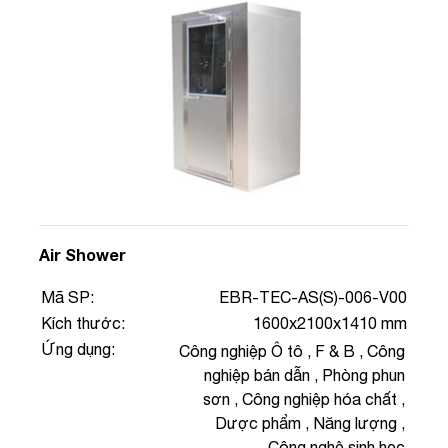
Air Shower
Mã SP:
EBR-TEC-AS(S)-006-V00
Kích thước:
1600x2100x1410 mm
Ứng dụng:
Công nghiệp Ô tô
,
F & B
,
Công
nghiệp bán dẫn
,
Phòng phun
sơn
,
Công nghiệp hóa chất
,
Dược phẩm
,
Năng lượng
,
Công nghệ sinh học