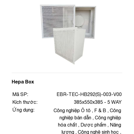
Hepa Box
Mã SP:
EBR-TEC-HB292(S)-003-V00
Kích thước:
385x550x385 - 5 WAY
Ứng dụng:
Công nghiệp Ô tô
,
F & B
,
Công
nghiệp bán dẫn
,
Công nghiệp
hóa chất
,
Dược phẩm
,
Năng
lượng
,
Công nghệ sinh học
,