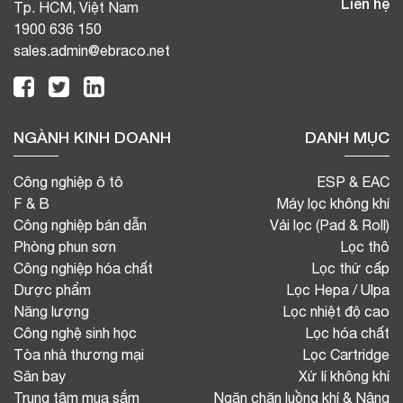
Liên hệ
Tp. HCM, Việt Nam
1900 636 150
sales.admin@ebraco.net
NGÀNH KINH DOANH
DANH MỤC
Công nghiệp ô tô
ESP & EAC
F & B
Máy lọc không khí
Công nghiệp bán dẫn
Vải lọc (Pad & Roll)
Phòng phun sơn
Lọc thô
Công nghiệp hóa chất
Lọc thứ cấp
Dược phẩm
Lọc Hepa / Ulpa
Năng lượng
Lọc nhiệt độ cao
Công nghệ sinh học
Lọc hóa chất
Tòa nhà thương mại
Lọc Cartridge
Sân bay
Xử lí không khí
Trung tâm mua sắm
Ngăn chặn luồng khí & Nâng