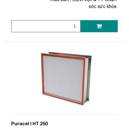
sóc sức khỏe
Puracel I HT 250