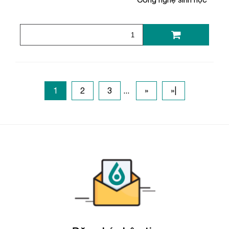
1
2
3
...
»
»|