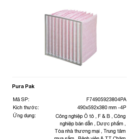
Pura Pak
Mã SP:
F74905923804PA
Kích thước:
490x592x380 mm -4P
Ứng dụng:
Công nghiệp Ô tô
,
F & B
,
Công
nghiệp bán dẫn
,
Dược phẩm
,
Tòa nhà thương mại
,
Trung tâm
mua sắm
,
Bệnh viện & TT Chăm