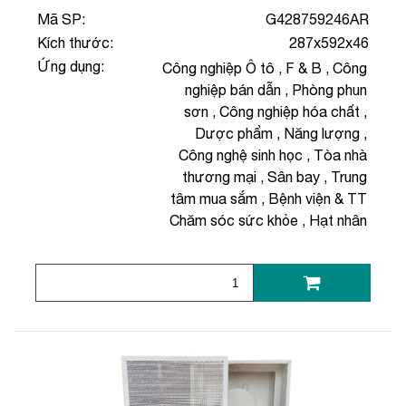
Mã SP:
G428759246AR
Kích thước:
287x592x46
Ứng dụng:
Công nghiệp Ô tô
,
F & B
,
Công
nghiệp bán dẫn
,
Phòng phun
sơn
,
Công nghiệp hóa chất
,
Dược phẩm
,
Năng lượng
,
Công nghệ sinh học
,
Tòa nhà
thương mại
,
Sân bay
,
Trung
tâm mua sắm
,
Bệnh viện & TT
Chăm sóc sức khỏe
,
Hạt nhân